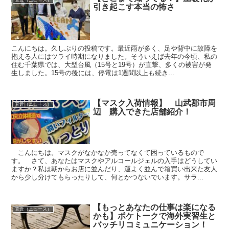
直近（ニュース）
引き起こす本当の怖さ
こんにちは。久しぶりの投稿です。最近雨が多く、足や背中に故障を
抱える人にはツライ時期になりました。そういえば去年の今頃、私の
住む千葉県では、大型台風（15号と19号）が直撃、多くの被害が発
生しました。15号の後には、停電は1週間以上も続き...
【マスク入荷情報】 山武郡市周
直近（ニュース）
辺 購入できた店舗紹介！
こんにちは。マスクがなかなか売ってなくて困っているもので
す。 さて、あなたはマスクやアルコールジェルの入手はどうしてい
ますか？私は朝からお店に並んだり、運よく並んで箱買い出来た友人
から少し分けてもらったりして、何とかつないでいます。サラ...
【もっとあなたの仕事は楽になる
直近（ニュース）
かも】ポケトークで海外実習生と
バッチリコミュニケーション！