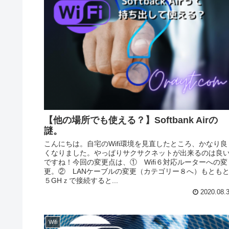
【他の場所でも使える？】Softbank Airの
謎。
こんにちは。自宅のWifi環境を見直したところ、かなり良
くなりました。やっぱりサクサクネットが出来るのは良
ですね！今回の変更点は、① Wifi６対応ルーターへの変
更。② LANケーブルの変更（カテゴリー８へ）もとも
５GHｚで接続すると...
2020.08.
Wifi