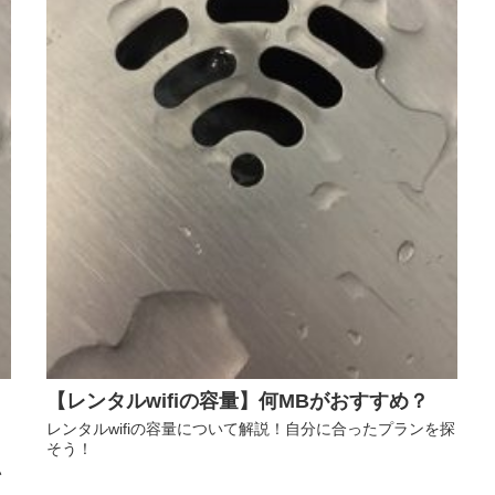
【レンタルwifiの容量】何MBがおすすめ？
レンタルwifiの容量について解説！自分に合ったプランを探
そう！
は
い
、