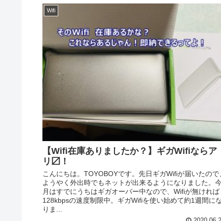
Wifi
【Wifi在庫ありましたか？】ギガWifiならア
リ〼！
こんにちは。TOYOBOYです。先日ギガWifiが届いたので
ようやく外出時でもネットが出来るようになりました。
月はすでにうちはギガオーバー中なので、Wifiが無ければ
128kbpsの速度制限中。ギガWifiを使い始めて約1週間に
りま...
2020.06.