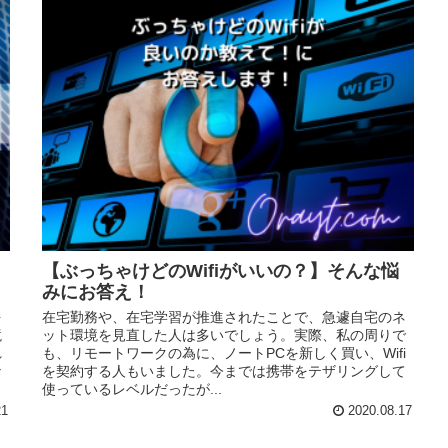
【ぶっちゃけどのWifiがいいの？】そんな悩
みにお答え！
を
在宅勤務や、在宅学習が推進されたことで、急遽自宅のネ
境
ット環境を見直した人は多いでしょう。実際、私の周りで
れ
も、リモートワークの為に、ノートPCを新しく買い、Wifi
な
を契約する人もいました。今までは携帯をテザリングして
使っているレベルだったが...
21
2020.08.17