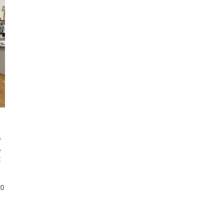
背
い
と
20